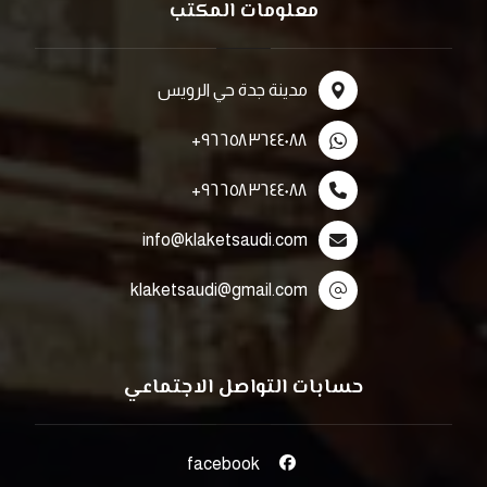
معلومات المكتب
مدينة جدة حي الرويس
٩٦٦٥٨٣٦٤٤٠٨٨+
٩٦٦٥٨٣٦٤٤٠٨٨+
info@klaketsaudi.com
klaketsaudi@gmail.com
حسابات التواصل الاجتماعي
facebook