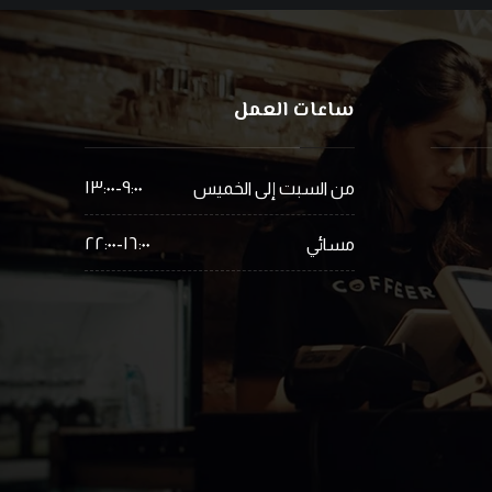
ساعات العمل
٩:٠٠-١٣:٠٠
من السبت إلى الخميس
١٦:٠٠-٢٢:٠٠
مسائي