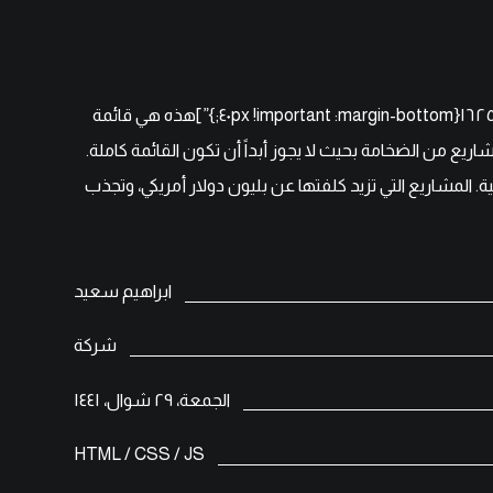
[cz_gap height=”٣٠px” id=”cz_٤٥٧٥٠″][/vc_column][vc_column width=”١/٣″][vc_column_text css=”.vc_custom_١٦٢٥٨٤٢٣٧٠٨٨٨{margin-bottom: ٤٠px !important;}”]هذه هي قائمة
يع من الضخامة بحيث لا يجوز أبداً أن تكون القائمة كاملة.
 المشاريع التي تزيد كلفتها عن بليون دولار أمريكي، وتجذب
ابراهيم سعيد
شركة
الجمعة، ٢٩ شوال، ١٤٤١
HTML / CSS / JS