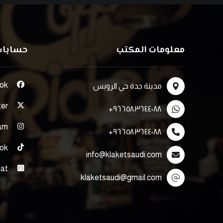
معلومات المكتب
حسابات 
ok
مدينة جدة حي الرويس
ter
٩٦٦٥٨٣٦٤٤٠٨٨+
ram
٩٦٦٥٨٣٦٤٤٠٨٨+
tok
info@klaketsaudi.com
hat
klaketsaudi@gmail.com