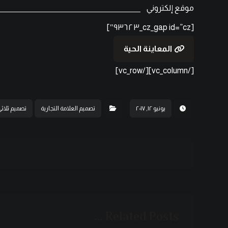
موقع إلكتروني
[cz_gap id=”cz_٩٣٦٢٣″]
المعاينة الحية
[/vc_column][/vc_row]
يونيو ١٢, ٢٠١٧
تصميم العلامة التجارية
تصميم ثلاثي
Related Posts ...